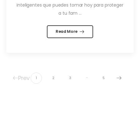
inteligentes que puedes tomar hoy para proteger
a tu fam ...
Read More
Prev
…
1
2
3
5