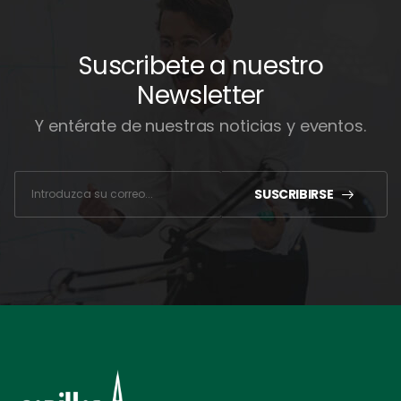
Suscribete a nuestro
Newsletter
Y entérate de nuestras noticias y eventos.
c
o
r
SUSCRIBIRSE
r
e
o
*