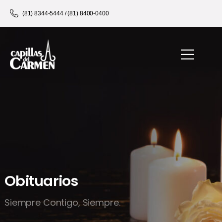
Home
Los Obituarios
(81) 8344-5444 / (81) 8400-0400
Obituarios
Siempre Contigo, Siempre.