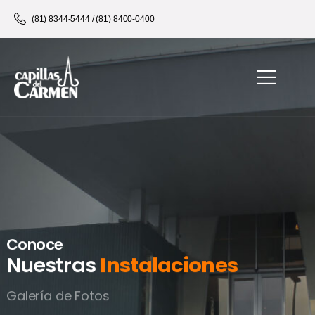
Home
Galería
(81) 8344-5444 / (81) 8400-0400
Conoce
Nuestras
Instalaciones
Galería de Fotos