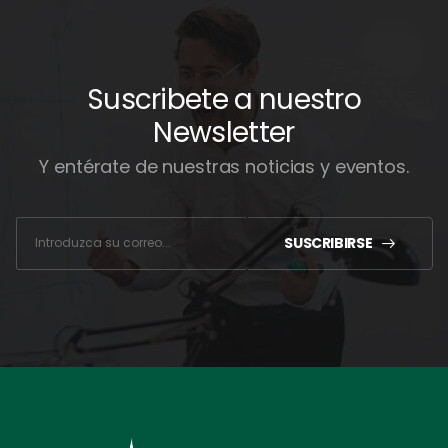
Suscribete a nuestro
Newsletter
Y entérate de nuestras noticias y eventos.
c
o
r
SUSCRIBIRSE
r
e
o
*