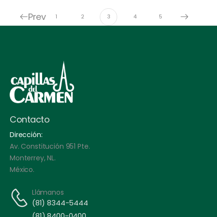
Prev
1
2
3
4
5
Contacto
Dirección:
Av. Constitución 951 Pte.
Monterrey, NL.
México.
Llámanos
(81) 8344-5444
(81) 8400-0400