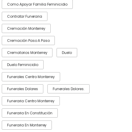
Como Apoyar Familia Feminicidio
Contratar Funeraria
Cremación Monterrey
Cremación Paso A Paso
Crematorios Monterrey
Duelo
Duelo Feminicidio
Funerales Centro Monterrey
Funerales Dolores
Funerales Dolores.
Funeraria Centro Monterrey
Funeraria En Constitución
Funeraria En Monterrey