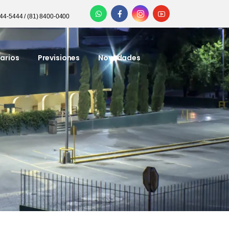
344-5444 / (81) 8400-0400
arios
Previsiones
Novedades