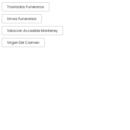
Traslados Funerarios
Urnas Funerarias
Velacion Accesible Monterrey
Virgen Del Carmen