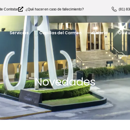
de Contratar
¿Qué hacer en caso de fallecimiento?
(81) 8
Servicios
Capillas del Carmen
Galería
Obitu
Novedades