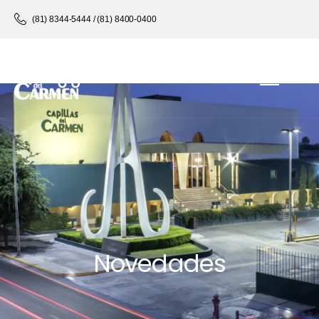
Home
Page Title Block
(81) 8344-5444 / (81) 8400-0400
Novedades